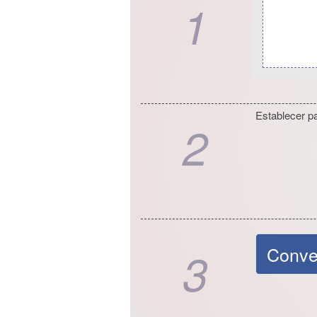
1
Establecer p
2
3
Conver