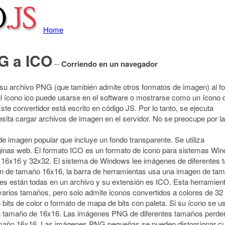
Home
G a ICO
--
Corriendo en un navegador
r su archivo PNG (que también admite otros formatos de imagen) al f
l ícono ico puede usarse en el software o mostrarse como un ícono 
Este convertidor está escrito en código JS. Por lo tanto, se ejecuta
ita cargar archivos de imagen en el servidor. No se preocupe por la
imagen popular que incluye un fondo transparente. Se utiliza
áginas web. El formato ICO es un formato de icono para sistemas Wi
16x16 y 32x32. El sistema de Windows lee imágenes de diferentes t
gen de tamaño 16x16, la barra de herramientas usa una imagen de tam
 están todas en un archivo y su extensión es ICO. Esta herramien
rios tamaños, pero solo admite iconos convertidos a colores de 32 
bits de color o formato de mapa de bits con paleta. Si su ícono se us
 un tamaño de 16x16. Las imágenes PNG de diferentes tamaños perder
maño 16x16. Las imágenes PNG pequeñas se pueden distorsionar cua