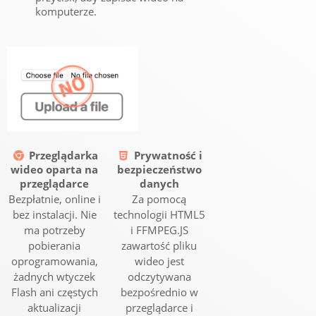
komputerze.
Przeglądarka
Prywatność i
wideo oparta na
bezpieczeństwo
przeglądarce
danych
Bezpłatnie, online i
Za pomocą
bez instalacji. Nie
technologii HTML5
ma potrzeby
i FFMPEG.JS
pobierania
zawartość pliku
oprogramowania,
wideo jest
żadnych wtyczek
odczytywana
Flash ani częstych
bezpośrednio w
aktualizacji
przeglądarce i