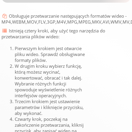
Obsługuje przetwarzanie następujących formatów wideo -
MP4,WEBM,MOV,FLV,3GP,M4V,MPG,MPEG,MKV,AVI,WMV,MV,D
Istnieją cztery kroki, aby użyć tego narzędzia do
przetwarzania plików wideo:
Pierwszym krokiem jest otwarcie
pliku wideo. Sprawdź obsługiwane
formaty plików.
W drugim kroku wybierz funkcję,
którą możesz wycinać,
konwertować, obracać i tak dalej.
Wybranie różnych funkcji
spowoduje wyświetlenie różnych
interfejsów operacyjnych.
Trzecim krokiem jest ustawienie
parametrów i kliknięcie przycisku,
aby wykonać.
Czwarty krok, poczekaj na
zakończenie przetwarzania, kliknij
przycisk, aby zapisać wideo na